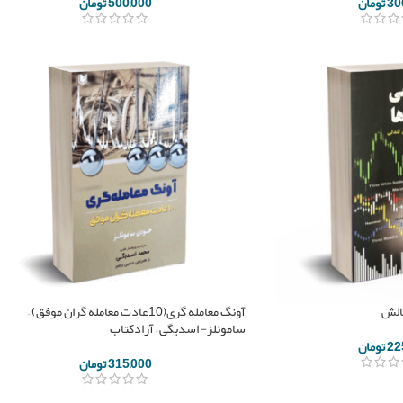
30
تومان
500,000
تومان
چالش
آونگ معامله گری(10عادت معامله گران موفق) –
ساموئلز- اسدبگی – آرادکتاب
22
تومان
315,000
تومان