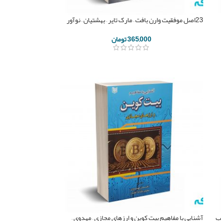
23اصل موفقیت وارن بافت – مارک تایر – بهشتیان – نوآور
365,000
تومان
اب
آشنایی با مفاهیم بیت کوین و ارزهای مجازی – مهدوی –