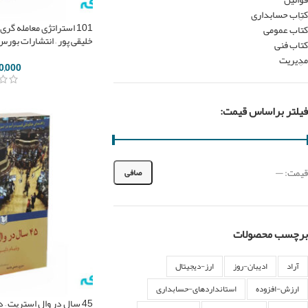
کتاب حسابداری
101 استراتژی معامله گر
کتاب عمومی
خلیقی پور – انتشارات بورس
کتاب فنی
مدیریت
0,000
فیلتر براساس قیمت:
قيمت:
—
صافی
برچسب محصولات
آراد
ادیبان-روز
ارز-دیجیتال
ارزش-افزوده
استانداردهای-حسابداری
45 سال در وال استریت – 