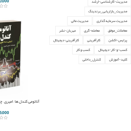
0,000
مدیریت-کارشناسی-ارشد
مدیریت_بازاریابی_برندینگ
مدیریت سرمایه گذاری
مدیریت مالی
معاملات_موفق
معامله-گری
مهربان-نشر
پرایس-اکشن
کارآفرینی
کارآفرینی-دیجیتال
کسب-و-کار-دیجیتال
کسب و کار
کلید-آموزش
کنترل_داخلی
آناتومی کندل ها – امیری – 
5,000