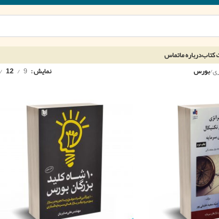
 کتاب
درباره ما
تماس
ری
/
بورس
نمایش
9
12