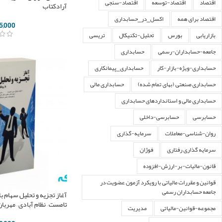
اقتصاد
اقتصاد-توسعه
اقتصاد-سنجی
آرادکتاب
اقتصاد برای همه
اکسل_در_حسابداری
5,000
بازاریابی
بورس
تحلیل-تکنیکال
تریسی
جامعه-حسابداران-رسمی
حسابداری
حسابداری-ویژه-بازار-کار
حسابداری_پیمانکاری
حسابداری صنعتی (بهای تمام شده)
حسابداری مالی
حسابداری مالی و استانداردهای حسابداری
حسابرسی
حسابرسی-داخلی
روان-شناسی-معاملات
سرمایه-گذاری
سرمایه گذاری رفتاری
فوژان
قانون-مالیات-بر-ارزش-افزوده
قوانین و مقررات مالیاتی با رویکرد آزمون عضویت در
جامعه حسابداران رسمی
آغاز تجزیه و تحلیل سهام با
تامست – نظام آبادی – مهربا
مجموعه-قوانین-مالیاتی
مدیریت