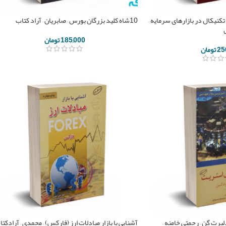
ی تکنیکال در بازارهای سرمایه –
10شاه کلید بزرگان بورس – صابریان – آراد کتاب
185,000
تومان
25
تومان
دلبرت گن – رحمتی خامنه –
آشنایی با بازار مبادلات ارز (فارکس) – محمدی – آرادکت