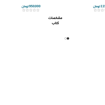
11
تومان
950,000
تومان
مشخصات
کتاب
ناشر
چالش
مهندس
مولف
کریم
عزتی فر
تعداد
140
صفحه
سال چاپ
1399
نوع جلد
شومیز