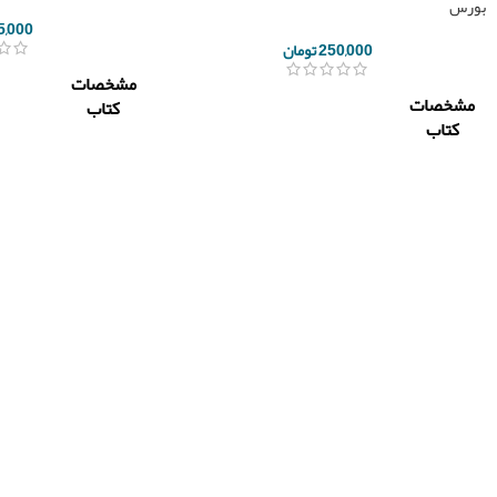
بورس
5,000
250,000
تومان
مشخصات
مشخصات
کتاب
کتاب
ناشر
چالش
سازمان
ناشر
بورس
مجید
مولف
جانفرسا
دکتر
حیدر
تعداد
فروغ
87
صفحه
نژاد /
مولف
شاهین
احمدی/
سال چاپ
1398
امین
سادات
نوع جلد
شومیز
تعداد
507
قطع کتاب
وزیری
صفحه