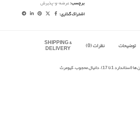
برچسب:
عرضه-و-پذیرش
اشتراک گذاری:
SHIPPING &
توضیحات
نظرات (0)
DELIVERY
– دانیال محجوب – کیومرث