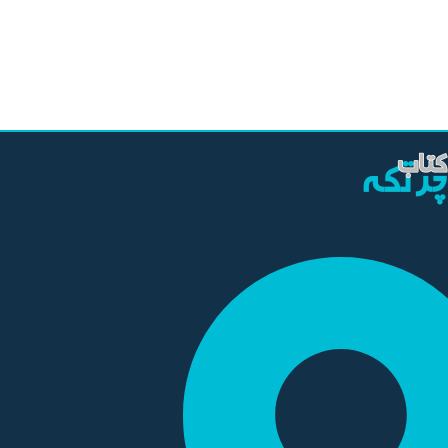
سال چاپ
1399
نوع جلد
شومیز
قطع کتاب
وزیری