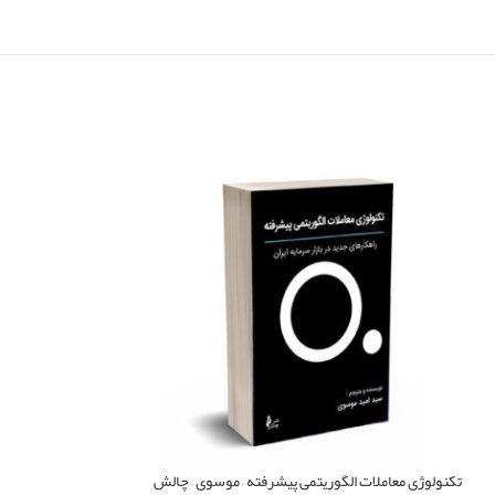
تکنولوژی معاملات الگوریتمی پیشرفته – موسوی – چالش
خودآموز اصول بازار سر