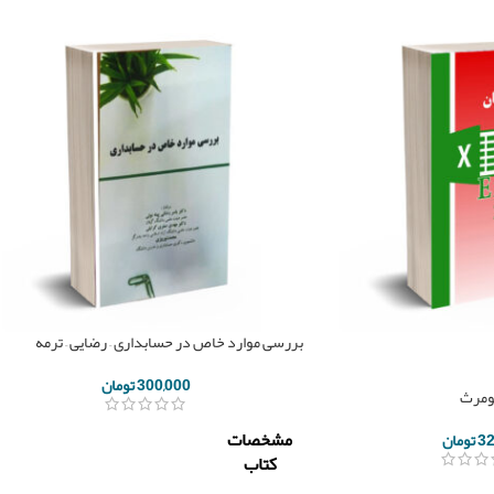
بررسی موارد خاص در حسابداری – رضایی – ترمه
300,000
تومان
یومرث
مشخصات
32
تومان
کتاب