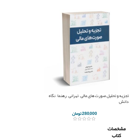
تجزیه و تحلیل صورت های مالی – تهرانی – رهنما – نگاه
حسابرسی داخلی – خدما
دانش
حسین کثیری – نشر کی
280,000
تومان
00
مشخصات
مشخصات
کتاب
کتاب