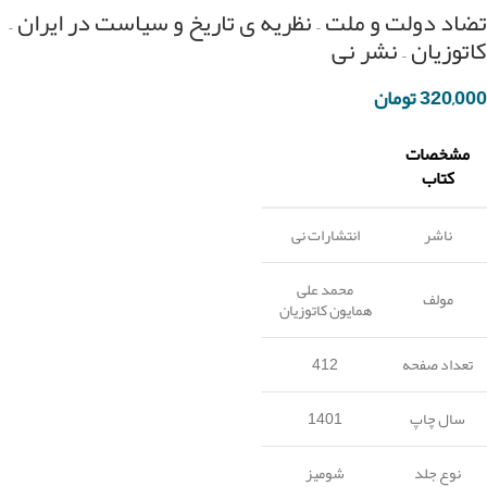
تضاد دولت و ملت – نظریه ی تاریخ و سیاست در ایران –
کاتوزیان – نشر نی
320,000
تومان
مشخصات
کتاب
ناشر
انتشارات نی
محمد علی
مولف
همایون کاتوزیان
تعداد صفحه
412
سال چاپ
1401
نوع جلد
شومیز