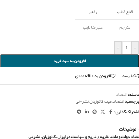
قطع کتاب
رقعی
مترجم
علیرضا طیب
+
-
افزودن به سبد خرید
مقايسه
افزودن به علاقه مندی
دسته:
اقتصاد
برچسب:
اقتصاد
,
طیب
,
کاتوزیان
,
نشر-نی
اشتراک گذاری:
توضیحات
تضاد دولت و ملت – نظریه ی تاریخ و سیاست در ایران – کاتوزیان – نشر نی