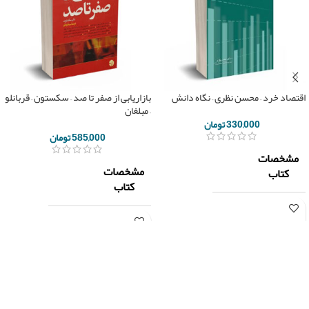
اقتصاد خرد – محسن نظری – نگاه دانش
بازاریابی از صفر تا صد – سکستون – قربانلو
– مبلغان
330,000
تومان
585,000
تومان
مشخصات
مشخصات
کتاب
کتاب
نگاه
ناشر
دانش
ناشر
مبلغان
دکتر
دان
مولف
مولف
محسن
سکستون
نظری
تعداد
348