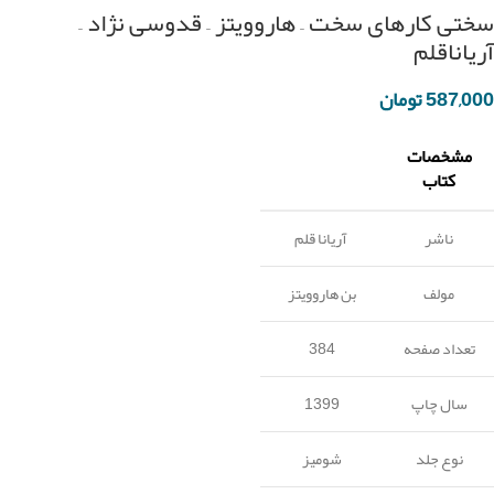
سختی کارهای سخت – هاروویتز – قدوسی نژاد –
آریاناقلم
587,000
تومان
مشخصات
کتاب
ناشر
آریانا قلم
مولف
بن هاروویتز
تعداد صفحه
384
سال چاپ
1399
نوع جلد
شومیز