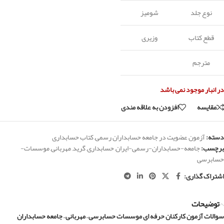
نوع جلد
شومیز
قطع کتاب
وزیری
مترجم
در انبار موجود نمی باشد
مقايسه
افزودن به علاقه مندی
دسته:
آزمون عضویت در جامعه حسابداران رسمی
,
کتاب حسابداری
برچسب:
جامعه-حسابداران-رسمی-ایران
,
حسابداری
,
گرید
,
مهربانی
,
موسسات-
حسابرسی
اشتراک گذاری:
توضیحات
سوالات آزمون کارکنان حرفه ای موسسات حسابرسی – مهربانی – جامعه حسابداران