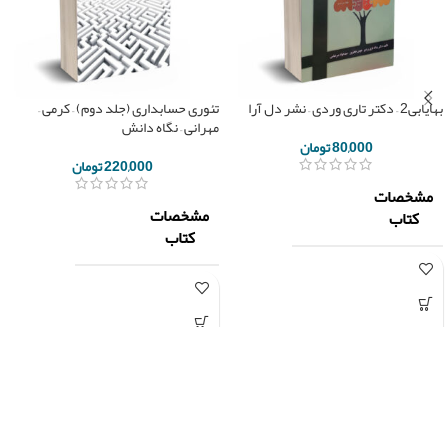
بهایابی2 – دکتر تاری وردی – نشر دل آرا
تئوری حسابداری (جلد دوم) – کرمی –
مهرانی – نگاه دانش
80,000
تومان
220,000
تومان
مشخصات
مشخصات
کتاب
کتاب
ناشر
دلارا
نگاه
ناشر
دانش
یداله تاری
وردی/
هومن
ساسان
مولف
جعفرپور/
مهرانی-
سید جواد
غلامرضا
میرعباسی
کرمی-
سید
مولف
مصطفی