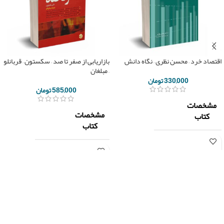
اقتصاد خرد – محسن نظری – نگاه دانش
بازاریابی از صفر تا صد – سکستون – قربانلو
– مبلغان
330,000
تومان
585,000
تومان
مشخصات
مشخصات
کتاب
کتاب
نگاه
ناشر
دانش
ناشر
مبلغان
دکتر
دان
مولف
مولف
محسن
سکستون
نظری
تعداد
348
تعداد
صفحه
408