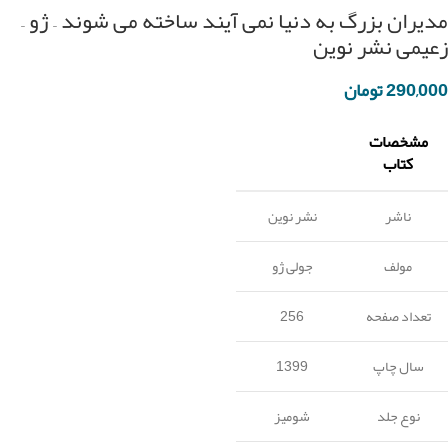
مدیران بزرگ به دنیا نمی آیند ساخته می شوند – ژو –
زعیمی نشر نوین
290,000
تومان
مشخصات
کتاب
ناشر
نشر نوین
مولف
جولی ژو
تعداد صفحه
256
سال چاپ
1399
نوع جلد
شومیز