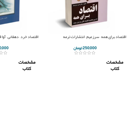
اقتصاد برای همه – سرزعیم – انتشارات ترمه
اقتصاد خرد – دهقانی – آوا 
250,000
تومان
0,000
مشخصات
مشخصات
کتاب
کتاب
ناشر
ترمه
ناشر
ترمه
دکتر
علی
مولف
علی
دهقانی
مولف
سر
زعیم
تعداد
368
صفحه
تعداد