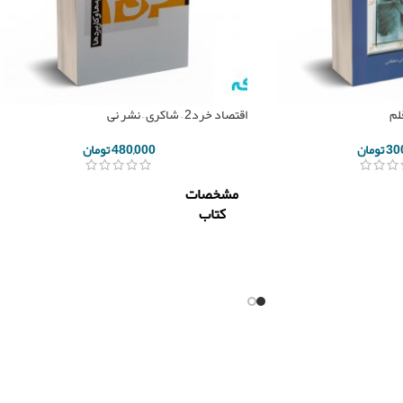
قلم
اقتصاد خرد2 – شاکری – نشر نی
30
تومان
480,000
تومان
مشخصات
کتاب
ناشر
نشر نی
عباس
مولف
شاکری
تعداد
626
صفحه