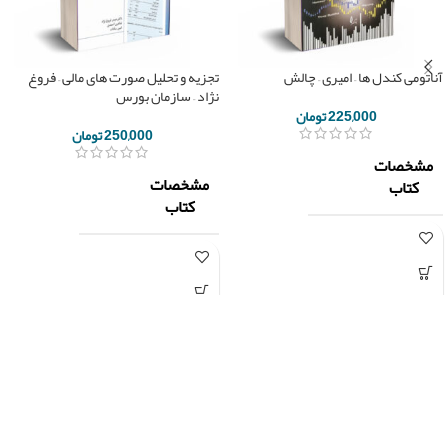
آناتومی کندل ها – امیری – چالش
تجزیه و تحلیل صورت های مالی – فروغ
نژاد – سازمان بورس
225,000
تومان
250,000
تومان
مشخصات
مشخصات
کتاب
کتاب
ناشر
چالش
سازمان
ناشر
بورس
حسن
مولف
امیری
دکتر
حیدر
تعداد
فروغ
187
صفحه
نژاد /
مولف
شاهین
احمدی/
سال چاپ
1399
امین
سادات