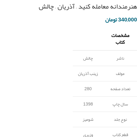
هنرمندانه معامله کنید – آذریان – چالش
340,000
تومان
مشخصات
کتاب
ناشر
چالش
مولف
زینب آذریان
تعداد صفحه
280
سال چاپ
1398
نوع جلد
شومیز
قطع کتاب
وزیری