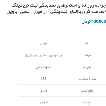
چرخه روزانه و استخرهای نقدینگی لیت تریدینگ
(معامله گری باالقای نقدینگی) – رامیرز – خلفی – باوین
430,000
تومان
ناشر
باوین
مولف
اریک رامیرز / مائوریسیو کوریل
مترجم
سکینه خلفی
تعداد صفحات
266
قطع کتاب
وزیری
نوع جلد
شومیز