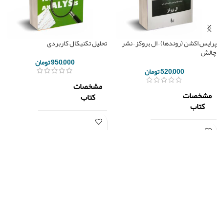
پرایس اکشن (روندها) – ال بروکز – نشر
تحلیل تکنیکال کاربردی
چالش
950,000
تومان
520,000
تومان
مشخصات
مشخصات
کتاب
کتاب
ناشر
چالش
ناشر
-
مهندس
مولف
کریم
ال
مولف
عزتی فر
بروکز
تعداد
تعداد
140
500
صفحه
صفحه
سال چاپ
1399
سال چاپ
1399