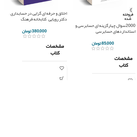
اخلاق و حرفه ای گرایی در حسابداری –
فروخته
دکتر رویایی – کتابخانه فرهنگ
شده
2000سوال چهارگزینه ای حسابرسی و
380,000
تومان
استانداردهای حسابرسی
85,000
تومان
مشخصات
کتاب
مشخصات
کتاب
کتابخانه
ناشر
فرهنگ
نگاه
ناشر
دانش
دکتر
رمضانعلی
رویایی/
غلامرضا
مولف
دکتر
کرمی
مهدی
مجید
محمدی
شهبازی
محمد
مولف
عبدزاده
تعداد
432
امیر
صفحه