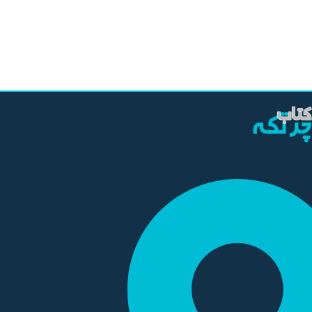
تعداد
قطع کتاب
رحلی
464
صفحه
سال چاپ
1398
نوع جلد
شومیز
قطع کتاب
وزیری