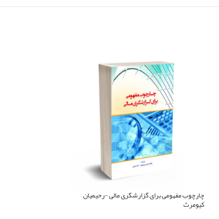
چارچوب مفهومی برای گزارشگری مالی -رحیمیان –
فروخته
کیومرث
شده