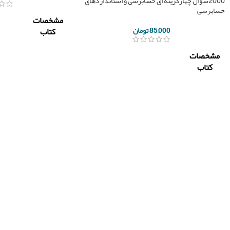
2000سوال چهارگزینه ای حسابرسی و استانداردهای
حسابرسی
مشخصات
85,000
تومان
کتاب
مشخصات
ناشر
دلارا
کتاب
یداله تا
نگاه
وردی/
ناشر
دانش
هومن
مولف
جعفرپور
سید جوا
غلامرضا
میرعباس
کرمی
مجید
شهبازی
تعداد
256
محمد
صفحه
مولف
عبدزاده
امیر
سال چاپ
1399
مسلمان
عبدل
آبادی
نوع جلد
شومیز