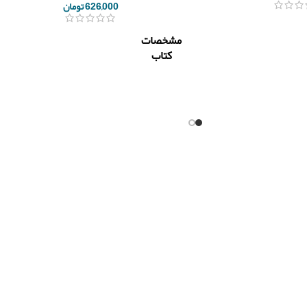
626,000
تومان
مشخصات
کتاب
ناشر
فکر سبز
ری
اسماعیل
مولف
علی نیا
/
د
تعداد
ی
418
صفحه
سال چاپ
1399
نوع جلد
شومیز
قطع کتاب
رحلی