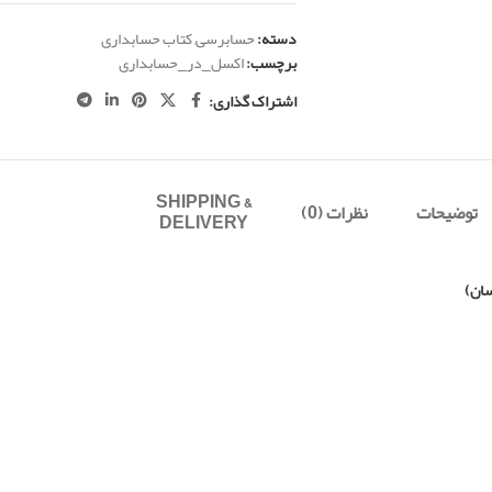
دسته:
حسابرسی
,
کتاب حسابداری
برچسب:
اکسل_در_حسابداری
اشتراک گذاری:
SHIPPING &
توضیحات
نظرات (0)
DELIVERY
سان)