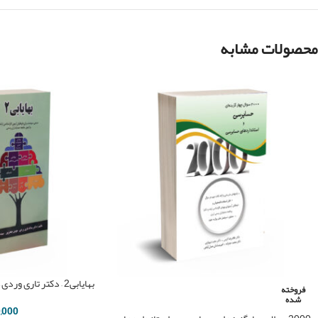
محصولات مشابه
بهایابی2 – دکتر تاری وردی – نشر دل آرا
فروخته
شده
,000