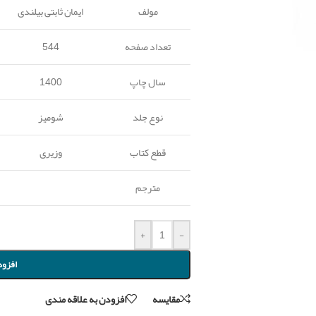
مولف
ایمان ثابتی بیلندی
تعداد صفحه
544
سال چاپ
1400
نوع جلد
شومیز
قطع کتاب
وزیری
مترجم
+
-
افزود
مقايسه
افزودن به علاقه مندی